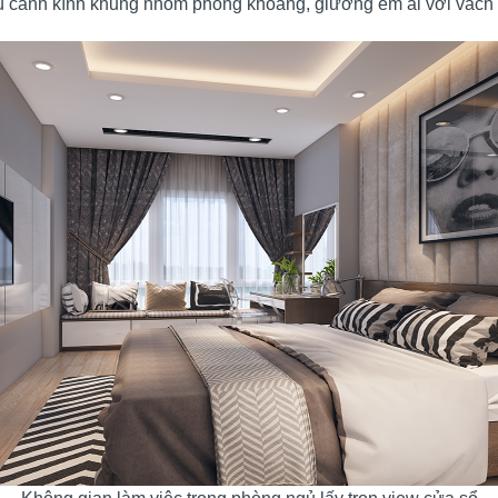
ủ cánh kính khung nhôm phóng khoáng, giường êm ái với vác