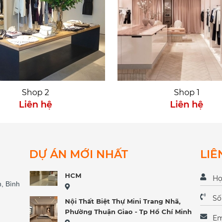
Văn Phòng ACFC - KCN Tân Đông
Hiệp Bình Dương
KCN Tân Đông Hiệp - Bình Dương
Nhà Phố KDC Hiệp Thành
Shop 2
Shop 1
Cải Tạo Văn Phòng
Liên hệ
Liên hệ
Khu đô thị Đông Tăng Long, TP Thủ
Đức
Nội Thất Chung Cư Hiện Đại
DỰ ÁN MỚI NHẤT
LIÊ
Decor Shop Trung Hoa - New City
HCM
, Bình
Nội Thất Biệt Thự Mini Trang Nhã,
Phường Thuận Giao - Tp Hồ Chí Minh