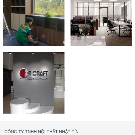
NỘI THẤT VĂN PHÒNG
HIỆN ĐẠI TẠI TP HỒ
CHÍ MINH
DỰ ÁN VĂN PHÒNG
Nột thất văn phòng hiện
CĐT NHẬT BẢN TẠI KCN
đại, không gian xanh sáng
AMATA, ĐỒNG NAI
tạo
Văn Phòng ACFC - KCN Tân Đông Hiệp Bình
Dương
KCN Tân Đông Hiệp - Bình Dương
Nhà Phố KDC Hiệp Thành
CÔNG TY TNHH NỘI THẤT NHẬT TÍN