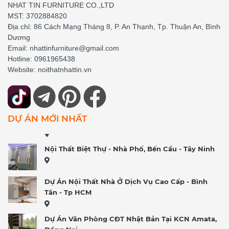
NHAT TIN FURNITURE CO.,LTD
Cải Tạo Văn Phòng
MST: 3702884820
Khu đô thị Đông Tăng Long, TP Thủ Đức
Địa chỉ: 86 Cách Mạng Tháng 8, P. An Thạnh, Tp. Thuận An, Bình
Dương
VĂN PHÒNG QUẬN 1 TP
Nội Thất Chung Cư Hiện Đại
Email: nhattinfurniture@gmail.com
HCM
Hotline: 0961965438
Website: noithatnhattin.vn
Decor Shop Trung Hoa - New City HCM
Nội Thất Biệt Thự Mini Trang Nhã, Phường Thuận
DỰ ÁN MỚI NHẤT
Giao - Tp Hồ Chí Minh
Nội Thất Biệt Thự - Nhà Phố, Bến Cầu - Tây Ninh
Dự Án Nội Thất Nhà Ở Dịch Vụ Cao Cấp - Bình
Tân - Tp HCM
Dự Án Văn Phòng CĐT Nhật Bản Tại KCN Amata,