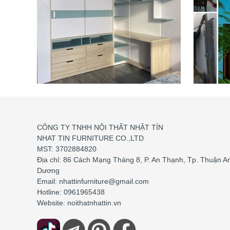
CÔNG TY TNHH NỘI THẤT NHẬT TÍN
NHAT TIN FURNITURE CO.,LTD
THIẾT KẾ THI CÔNG NỘI
MST: 3702884820
THẤT NHÀ PHỐ - CHUNG
CẢI 
Địa chỉ: 86 Cách Mạng Tháng 8, P. An Thạnh, Tp. Thuận An
Dương
CƯ
TRỌN
Email: nhattinfurniture@gmail.com
Thiết kế nội thất nhà phố là dịch
Nhật Tí
Hotline: 0961965438
vụ đang được rất nhiều người
tạo sửa
Website: noithatnhattin.vn
quan tâm. Hàng loạt các công ty
tiết ki
kiến trúc ra đời vẫn không đáp
kinh ng