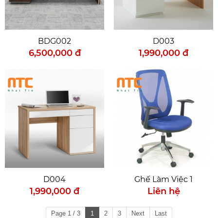
BDG002
D003
6,500,000 đ
1,990,000 đ
Văn Phòng ACFC - KCN Tân Đông Hiệp Bình
D004
Ghế Làm Việc 1
Dương
1,990,000 đ
Liên hệ
KCN Tân Đông Hiệp - Bình Dương
Nhà Phố KDC Hiệp Thành
Page 1 / 3
1
2
3
Next
Last