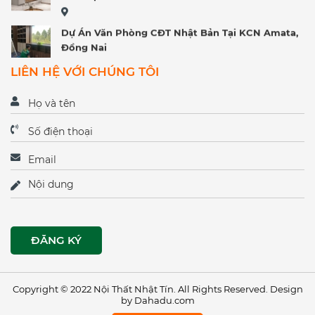
Dự Án Văn Phòng CĐT Nhật Bản Tại KCN Amata,
Đồng Nai
Nội Thất Biệt Thự Cao Cấp Tại Miền Trung
LIÊN HỆ VỚI CHÚNG TÔI
Nội Thất Văn Phòng Hiện Đại Tại Tp Hồ Chí Minh
Không Gian Nội Thất Nhà Hàng Tại Thủ Dầu Một -
Bình Dương
Thủ Dầu Một - Bình Dương
Ngôi Nhà Phong Cách Âu Giữa Đất Việt
Biệt Thự Cao Cấp Tại Phố Núi Lâm Đồng
Căn Hộ C-Skyview Chị Vy
Copyright © 2022 Nội Thất Nhật Tín. All Rights Reserved. Design
by Dahadu.com