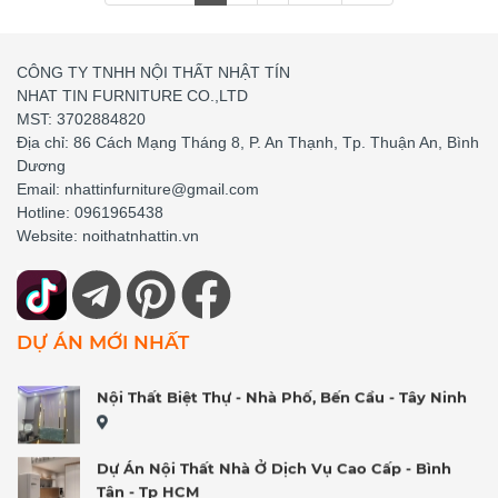
Cải Tạo Văn Phòng
CÔNG TY TNHH NỘI THẤT NHẬT TÍN
Khu đô thị Đông Tăng Long, TP Thủ Đức
NHAT TIN FURNITURE CO.,LTD
MST: 3702884820
Nội Thất Chung Cư Hiện Đại
Địa chỉ: 86 Cách Mạng Tháng 8, P. An Thạnh, Tp. Thuận An, Bình
Dương
Email: nhattinfurniture@gmail.com
Decor Shop Trung Hoa - New City HCM
Hotline: 0961965438
Website: noithatnhattin.vn
Nội Thất Biệt Thự Mini Trang Nhã, Phường Thuận
Giao - Tp Hồ Chí Minh
DỰ ÁN MỚI NHẤT
Nội Thất Biệt Thự - Nhà Phố, Bến Cầu - Tây Ninh
Dự Án Nội Thất Nhà Ở Dịch Vụ Cao Cấp - Bình
Tân - Tp HCM