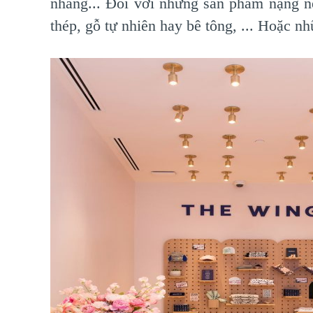
nhàng... Đối với những sản phẩm nặng nề
thép, gỗ tự nhiên hay bê tông, ... Hoặc n