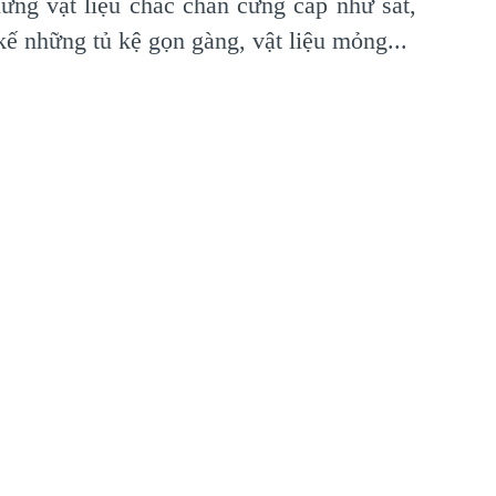
ững vật liệu chắc chắn cứng cáp như sắt,
 kế những tủ kệ gọn gàng, vật liệu mỏng...