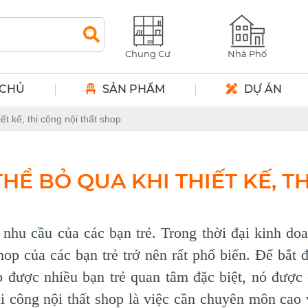
Chung Cư
Nhà Phố
 CHỦ
SẢN PHẨM
DỰ ÁN
t kế, thi công nội thất shop
Ể BỎ QUA KHI THIẾT KẾ, T
à nhu cầu của các bạn trẻ. Trong thời đại kinh d
hop của các bạn trẻ trở nên rất phổ biến. Để bắt
p được nhiều bạn trẻ quan tâm đặc biệt, nó được
 thi công nội thất shop là việc cần chuyên môn c